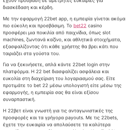
έχουν πρόσβαση σε αμέτρητες ευκαιρίες για
διασκέδαση και κέρδη.
Με την εφαρμογή 22bet app, η εμπειρία γίνεται ακόμα
πιο εύκολη και προσβάσιμη. Το
bet22
casino
προσφέρει μια ποικιλία από παιχνίδια, όπως slot
machines, ζωντανά καζίνο, και αθλητικά στοιχήματα,
εξασφαλίζοντας ότι κάθε χρήστης θα βρει κάτι που
ταιριάζει στα γούστα του.
Για να ξεκινήσετε, απλά κάντε 22bet login στην
πλατφόρμα. Η 22 bet διασφαλίζει ασφάλεια και
ευκολία στη διαχείριση του λογαριασμού σας. Είτε
προτιμάτε το bet 22 μέσω υπολογιστή είτε μέσω της
εφαρμογής, η εμπειρία σας θα είναι εξίσου
συναρπαστική.
Η 22βετ είναι γνωστή για τις ανταγωνιστικές της
προσφορές και τα γρήγορα payouts. Με τις 22bets,
έχετε την ευκαιρία να απολαύσετε τα καλύτερα