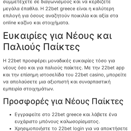
συμμετέχετε σε διαγωνισμούς και να κερδίζετε
μεγάλα έπαθλα. Η 22bet greece είναι η καλύτερη
επιλογή για όσους αναζητούν ποικιλία και αξία στα
online καζίνο και στοιχήματα.
Ευκαιρίες για Νέους και
Παλιούς Παίκτες
Η 22bet προσφέρει μοναδικές ευκαιρίες τόσο για
νέους όσο και για παλιούς παίκτες. Με την 22bet app
και την επίσημη ιστοσελίδα του 22bet casino, μπορείτε
να απολαύσετε μια αξιοπιστή και συναρπαστική
εμπειρία στοιχημάτων.
Προσφορές για Νέους Παίκτες
Εγγραφείτε στο 22bet greece και λάβετε ένα
ευχάριστο μπόνους καλωσορίσματος.
Χρησιμοποιήστε το 22bet login για να αποκτήσετε