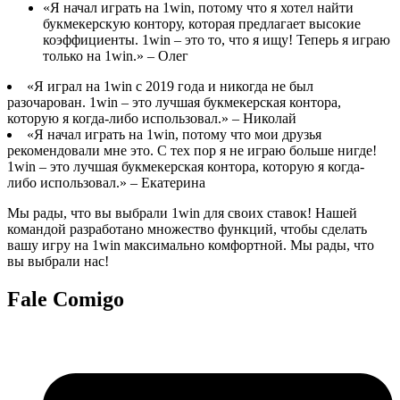
«Я начал играть на 1win, потому что я хотел найти
букмекерскую контору, которая предлагает высокие
коэффициенты. 1win – это то, что я ищу! Теперь я играю
только на 1win.» – Олег
«Я играл на 1win с 2019 года и никогда не был
разочарован. 1win – это лучшая букмекерская контора,
которую я когда-либо использовал.» – Николай
«Я начал играть на 1win, потому что мои друзья
рекомендовали мне это. С тех пор я не играю больше нигде!
1win – это лучшая букмекерская контора, которую я когда-
либо использовал.» – Екатерина
Мы рады, что вы выбрали 1win для своих ставок! Нашей
командой разработано множество функций, чтобы сделать
вашу игру на 1win максимально комфортной. Мы рады, что
вы выбрали нас!
Fale Comigo