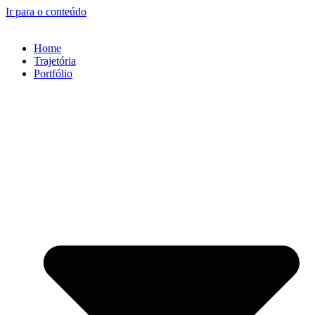
Ir para o conteúdo
Home
Trajetória
Portfólio