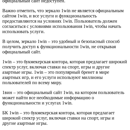
официальный сайт недоступен.
Важно отметить, что зеркало 1win не является официальным
сайтом 1win, и все услуги и функциональность
предоставляются на условиях 1win. Пользователь должен
согласиться с условиями использования 1win, чтобы начать
использовать услуги.
В целом, зеркало 1win – это удобный и безопасный способ
получить доступ к функциональности 1win, не открывая
официальный сайт.
1win – это букмекерская контора, которая предлагает широкий
спектр услуг, включая ставки на спорт, игры и другие
азартные игры. 1win – это популярный бренет в мире
азартных игр, и его услуги используют миллионы
пользователей по всему миру.
1вин – это официальный сайт 1win, на котором пользователь
может найти все необходимые информацию о
функциональности и услугах 1win.
БК 1win – это букмекерская контора, которая предлагает
широкий спектр услуг, включая ставки на спорт, игры и
другие азартные игры.