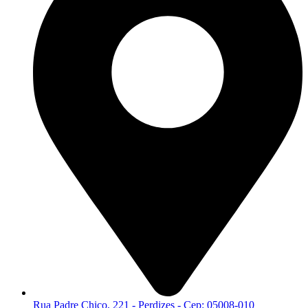
Rua Padre Chico, 221 - Perdizes - Cep: 05008-010