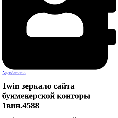
Agendamento
1win зеркало сайта
букмекерской конторы
1вин.4588