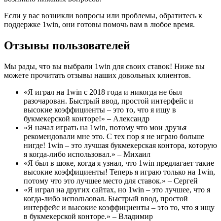
Если у вас возникли вопросы или проблемы, обратитесь к
поддержке 1win, они готовы помочь вам в любое время.
Отзывы пользователей
Мы рады, что вы выбрали 1win для своих ставок! Ниже вы
можете прочитать отзывы наших довольных клиентов.
«Я играл на 1win с 2018 года и никогда не был
разочарован. Быстрый ввод, простой интерфейс и
высокие коэффициенты – это то, что я ищу в
букмекерской конторе!» – Александр
«Я начал играть на 1win, потому что мои друзья
рекомендовали мне это. С тех пор я не играю больше
нигде! 1win – это лучшая букмекерская контора, которую
я когда-либо использовал.» – Михаил
«Я был в шоке, когда я узнал, что 1win предлагает такие
высокие коэффициенты! Теперь я играю только на 1win,
потому что это лучшее место для ставок.» – Сергей
«Я играл на других сайтах, но 1win – это лучшее, что я
когда-либо использовал. Быстрый ввод, простой
интерфейс и высокие коэффициенты – это то, что я ищу
в букмекерской конторе.» – Владимир