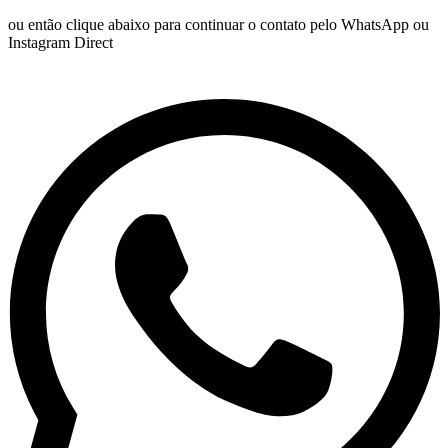
ou então clique abaixo para continuar o contato pelo WhatsApp ou
Instagram Direct