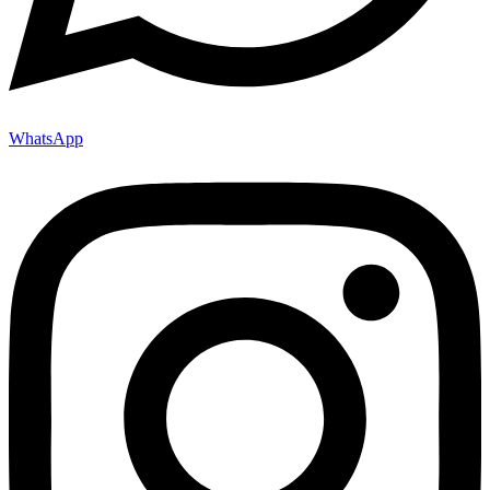
WhatsApp