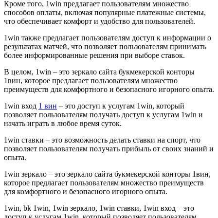
Кроме того, 1win предлагает пользователям множество
способов оплаты, включая популярные платежные системы,
что обеспечивает комфорт и удобство для пользователей.
1win также предлагает пользователям доступ к информации о
результатах матчей, что позволяет пользователям принимать
более информированные решения при выборе ставок.
В целом, 1win – это зеркало сайта букмекерской конторы
1вин, которое предлагает пользователям множество
преимуществ для комфортного и безопасного игорного опыта.
1win вход
1 вин
– это доступ к услугам 1win, который
позволяет пользователям получать доступ к услугам 1win и
начать играть в любое время суток.
1win ставки – это возможность делать ставки на спорт, что
позволяет пользователям получать прибыль от своих знаний и
опыта.
1win зеркало – это зеркало сайта букмекерской конторы 1вин,
которое предлагает пользователям множество преимуществ
для комфортного и безопасного игорного опыта.
1win, bk 1win, 1win зеркало, 1win ставки, 1win вход – это
доступ к услугам 1win, который позволяет пользователям