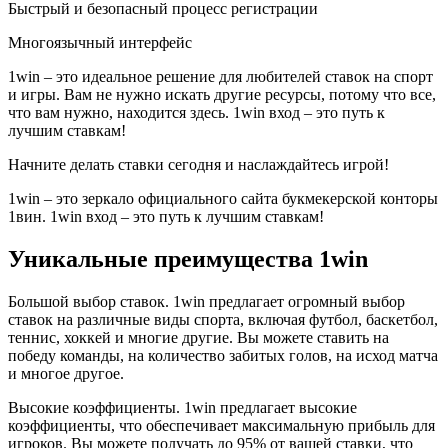
Быстрый и безопасный процесс регистрации
Многоязычный интерфейс
1win – это идеальное решение для любителей ставок на спорт
и игры. Вам не нужно искать другие ресурсы, потому что все,
что вам нужно, находится здесь. 1win вход – это путь к
лучшим ставкам!
Начните делать ставки сегодня и наслаждайтесь игрой!
1win – это зеркало официального сайта букмекерской конторы
1вин. 1win вход – это путь к лучшим ставкам!
Уникальные преимущества 1win
Большой выбор ставок. 1win предлагает огромный выбор
ставок на различные виды спорта, включая футбол, баскетбол,
теннис, хоккей и многие другие. Вы можете ставить на
победу команды, на количество забитых голов, на исход матча
и многое другое.
Высокие коэффициенты. 1win предлагает высокие
коэффициенты, что обеспечивает максимальную прибыль для
игроков. Вы можете получать до 95% от вашей ставки, что