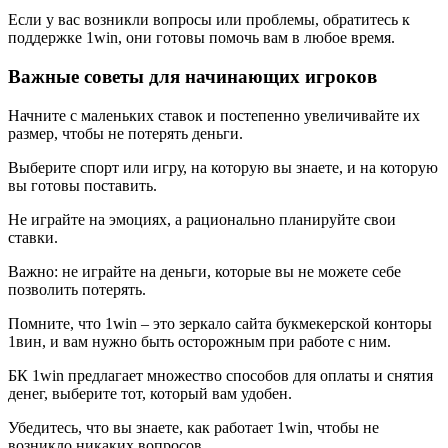
Если у вас возникли вопросы или проблемы, обратитесь к
поддержке 1win, они готовы помочь вам в любое время.
Важные советы для начинающих игроков
Начните с маленьких ставок и постепенно увеличивайте их
размер, чтобы не потерять деньги.
Выберите спорт или игру, на которую вы знаете, и на которую
вы готовы поставить.
Не играйте на эмоциях, а рационально планируйте свои
ставки.
Важно: не играйте на деньги, которые вы не можете себе
позволить потерять.
Помните, что 1win – это зеркало сайта букмекерской конторы
1вин, и вам нужно быть осторожным при работе с ним.
БК 1win предлагает множество способов для оплаты и снятия
денег, выберите тот, который вам удобен.
Убедитесь, что вы знаете, как работает 1win, чтобы не
возникло никаких вопросов.