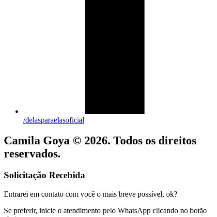
/delasparaelasoficial
Camila Goya © 2026. Todos os direitos
reservados.
Solicitação Recebida
Entrarei em contato com você o mais breve possível, ok?
Se preferir, inicie o atendimento pelo WhatsApp clicando no botão