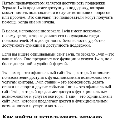
Пятым преимуществом является доступность поддержки.
Зеркало 1win предлагает доступную поддержку, которая
может помочь пользователям в случае возникших вопросов
или проблем. Это означает, что пользователи могут получать
помощь, когда она им нужна.
В целом, использование зеркала 1win имеет несколько
преимуществ, которые делают его популярным среди
пользователей. Это доступность, безопасность, удобство,
доступность функций и доступность поддержки.
Если вы ищете официальный сайт 1win, то зеркало 1win – это
ваш выбор. Оно предлагает все функции и услуги 1win, но с
более доступной и удобной формой.
1win вход – это официальный сайт 1win, который позволяет
пользователям доступа к функциональным возможностям и
услугам конторы. 1win ставки – это возможность делать
ставки на спорт и другие события. 1вин – это официальный
сайт 1win, который предлагает доступ к функциональным
возможностям и услугам конторы. 1 вин – это официальный
сайт 1win, который предлагает доступ к функциональным
возможностям и услугам конторы.
Как найти и использовать зеркало