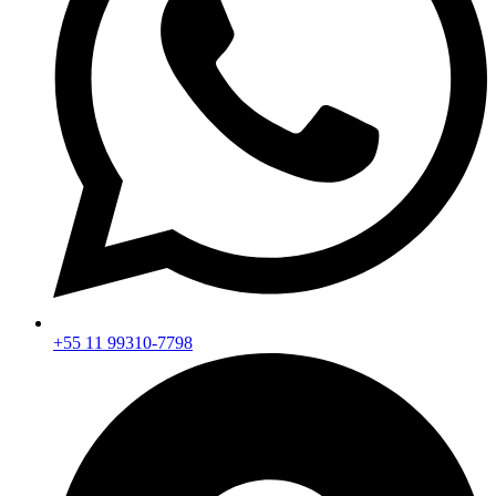
+55 11 99310-7798