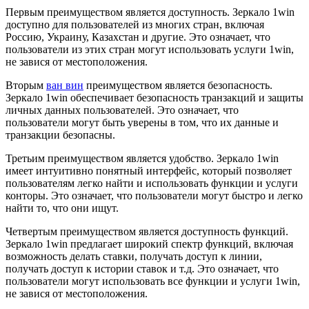
Первым преимуществом является доступность. Зеркало 1win
доступно для пользователей из многих стран, включая
Россию, Украину, Казахстан и другие. Это означает, что
пользователи из этих стран могут использовать услуги 1win,
не завися от местоположения.
Вторым
ван вин
преимуществом является безопасность.
Зеркало 1win обеспечивает безопасность транзакций и защиты
личных данных пользователей. Это означает, что
пользователи могут быть уверены в том, что их данные и
транзакции безопасны.
Третьим преимуществом является удобство. Зеркало 1win
имеет интуитивно понятный интерфейс, который позволяет
пользователям легко найти и использовать функции и услуги
конторы. Это означает, что пользователи могут быстро и легко
найти то, что они ищут.
Четвертым преимуществом является доступность функций.
Зеркало 1win предлагает широкий спектр функций, включая
возможность делать ставки, получать доступ к линии,
получать доступ к истории ставок и т.д. Это означает, что
пользователи могут использовать все функции и услуги 1win,
не завися от местоположения.