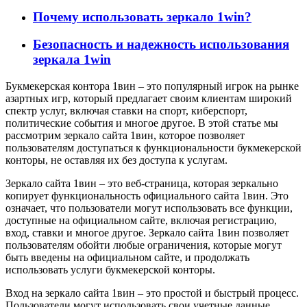
Почему использовать зеркало 1win?
Безопасность и надежность использования
зеркала 1win
Букмекерская контора 1вин – это популярный игрок на рынке
азартных игр, который предлагает своим клиентам широкий
спектр услуг, включая ставки на спорт, киберспорт,
политические события и многое другое. В этой статье мы
рассмотрим зеркало сайта 1вин, которое позволяет
пользователям доступаться к функциональности букмекерской
конторы, не оставляя их без доступа к услугам.
Зеркало сайта 1вин – это веб-страница, которая зеркально
копирует функциональность официального сайта 1вин. Это
означает, что пользователи могут использовать все функции,
доступные на официальном сайте, включая регистрацию,
вход, ставки и многое другое. Зеркало сайта 1вин позволяет
пользователям обойти любые ограничения, которые могут
быть введены на официальном сайте, и продолжать
использовать услуги букмекерской конторы.
Вход на зеркало сайта 1вин – это простой и быстрый процесс.
Пользователи могут использовать свои учетные данные,