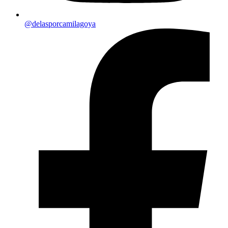
@delasporcamilagoya