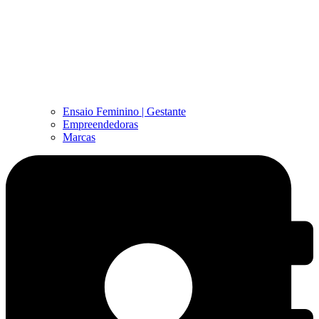
Ensaio Feminino | Gestante
Empreendedoras
Marcas