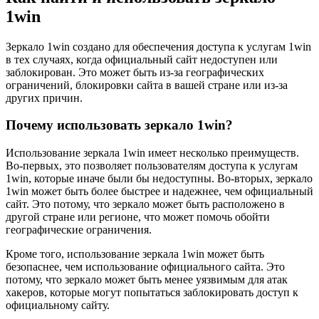
1win
Зеркало 1win создано для обеспечения доступа к услугам 1win
в тех случаях, когда официальный сайт недоступен или
заблокирован. Это может быть из-за географических
ограничений, блокировки сайта в вашей стране или из-за
других причин.
Почему использовать зеркало 1win?
Использование зеркала 1win имеет несколько преимуществ.
Во-первых, это позволяет пользователям доступа к услугам
1win, которые иначе были бы недоступны. Во-вторых, зеркало
1win может быть более быстрее и надежнее, чем официальный
сайт. Это потому, что зеркало может быть расположено в
другой стране или регионе, что может помочь обойти
географические ограничения.
Кроме того, использование зеркала 1win может быть
безопаснее, чем использование официального сайта. Это
потому, что зеркало может быть менее уязвимым для атак
хакеров, которые могут попытаться заблокировать доступ к
официальному сайту.