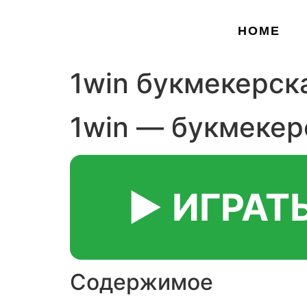
HOME
1win букмекерска
1win — букмекер
▶️ ИГРАТ
Содержимое