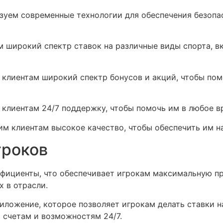
льзуем современные технологии для обеспечения безоп
м широкий спектр ставок на различные виды спорта, вк
 клиентам широкий спектр бонусов и акций, чтобы пом
 клиентам 24/7 поддержку, чтобы помочь им в любое в
им клиентам высокое качество, чтобы обеспечить им на
гроков
фициенты, что обеспечивает игрокам максимальную пр
х в отрасли.
риложение, которое позволяет игрокам делать ставки н
 счетам и возможностям 24/7.