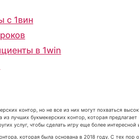
 с 1вин
гроков
циенты в 1win
и
керских контор, но не все из них могут похваться вы
на из лучших букмекерских контор, которая предлагае
ругих услуг, чтобы сделать игру еще более интересной 
нтора, которая была основана в 2018 году. С тех пор 