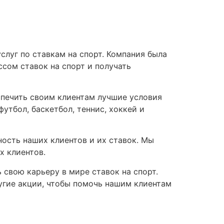
слуг по ставкам на спорт. Компания была
ссом ставок на спорт и получать
спечить своим клиентам лучшие условия
утбол, баскетбол, теннис, хоккей и
ость наших клиентов и их ставок. Мы
х клиентов.
свою карьеру в мире ставок на спорт.
угие акции, чтобы помочь нашим клиентам