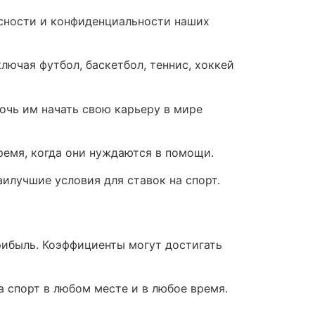
асности и конфиденциальности наших
лючая футбол, баскетбол, теннис, хоккей
очь им начать свою карьеру в мире
ремя, когда они нуждаются в помощи.
илучшие условия для ставок на спорт.
ибыль. Коэффициенты могут достигать
а спорт в любом месте и в любое время.