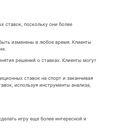
х ставок, поскольку они более
 быть изменены в любое время. Клиенты
ия.
нятия решений о ставках. Клиенты могут
диционных ставок на спорт и заканчивая
авок, используя инструменты анализа,
сделать игру еще более интересной и