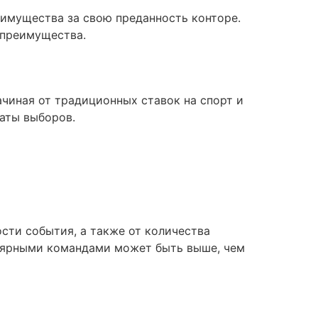
еимущества за свою преданность конторе.
 преимущества.
ачиная от традиционных ставок на спорт и
таты выборов.
сти события, а также от количества
улярными командами может быть выше, чем