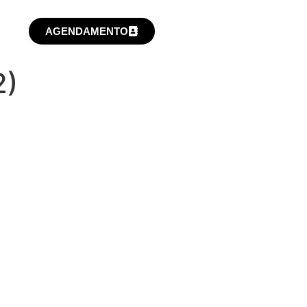
AGENDAMENTO
2)