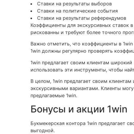
Ставки на результаты выборов
Ставки на политические события
Ставки на результаты референдумов
Коэффициенты для экскурсивных ставок в 
рискованны и требуют более точного прог
Важно отметить, что коэффициенты в 1win
1win должны регулярно проверять коэффиц
1win предлагает своим клиентам широкий 
использовать эти инструменты, чтобы най
В целом, 1win предлагает своим клиентам
экскурсивными вариантами. Клиенты могу
предлагаемые 1win.
Бонусы и акции 1win
Букмекерская контора 1win предлагает св
выгодной.