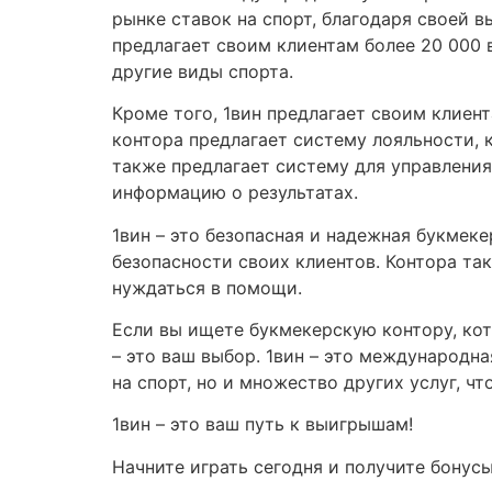
рынке ставок на спорт, благодаря своей 
предлагает своим клиентам более 20 000 в
другие виды спорта.
Кроме того, 1вин предлагает своим клиен
контора предлагает систему лояльности, 
также предлагает систему для управления
информацию о результатах.
1вин – это безопасная и надежная букмек
безопасности своих клиентов. Контора та
нуждаться в помощи.
Если вы ищете букмекерскую контору, ко
– это ваш выбор. 1вин – это международн
на спорт, но и множество других услуг, ч
1вин – это ваш путь к выигрышам!
Начните играть сегодня и получите бонус