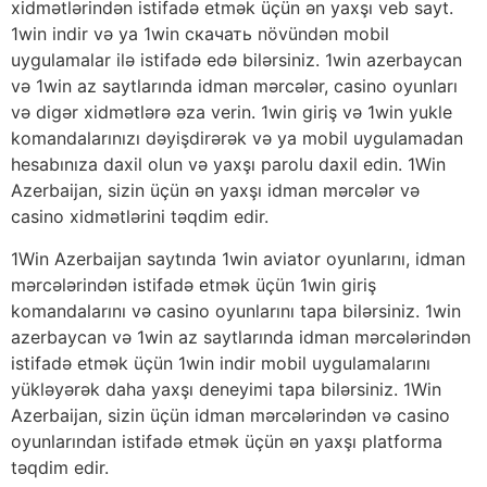
xidmətlərindən istifadə etmək üçün ən yaxşı veb sayt.
1win indir və ya 1win скачать növündən mobil
uygulamalar ilə istifadə edə bilərsiniz. 1win azerbaycan
və 1win az saytlarında idman mərcələr, casino oyunları
və digər xidmətlərə əza verin. 1win giriş və 1win yukle
komandalarınızı dəyişdirərək və ya mobil uygulamadan
hesabınıza daxil olun və yaxşı parolu daxil edin. 1Win
Azerbaijan, sizin üçün ən yaxşı idman mərcələr və
casino xidmətlərini təqdim edir.
1Win Azerbaijan saytında 1win aviator oyunlarını, idman
mərcələrindən istifadə etmək üçün 1win giriş
komandalarını və casino oyunlarını tapa bilərsiniz. 1win
azerbaycan və 1win az saytlarında idman mərcələrindən
istifadə etmək üçün 1win indir mobil uygulamalarını
yükləyərək daha yaxşı deneyimi tapa bilərsiniz. 1Win
Azerbaijan, sizin üçün idman mərcələrindən və casino
oyunlarından istifadə etmək üçün ən yaxşı platforma
təqdim edir.