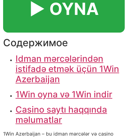
▶️ OYNA
Содержимое
Idman mərcələrindən
istifadə etmək üçün 1Win
Azerbaijan
1Win oyna və 1Win indir
Casino saytı haqqında
məlumatlar
1Win Azerbaijan – bu idman mərcələr və casino