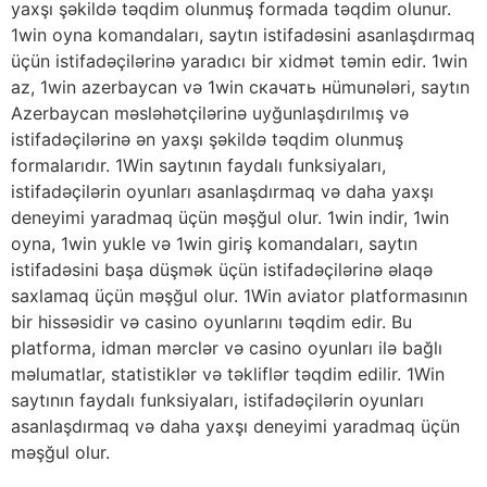
yaxşı şəkildə təqdim olunmuş formada təqdim olunur.
1win oyna komandaları, saytın istifadəsini asanlaşdırmaq
üçün istifadəçilərinə yaradıcı bir xidmət təmin edir. 1win
az, 1win azerbaycan və 1win скачать нümunələri, saytın
Azerbaycan məsləhətçilərinə uyğunlaşdırılmış və
istifadəçilərinə ən yaxşı şəkildə təqdim olunmuş
formalarıdır. 1Win saytının faydalı funksiyaları,
istifadəçilərin oyunları asanlaşdırmaq və daha yaxşı
deneyimi yaradmaq üçün məşğul olur. 1win indir, 1win
oyna, 1win yukle və 1win giriş komandaları, saytın
istifadəsini başa düşmək üçün istifadəçilərinə əlaqə
saxlamaq üçün məşğul olur. 1Win aviator platformasının
bir hissəsidir və casino oyunlarını təqdim edir. Bu
platforma, idman mərclər və casino oyunları ilə bağlı
məlumatlar, statistiklər və təkliflər təqdim edilir. 1Win
saytının faydalı funksiyaları, istifadəçilərin oyunları
asanlaşdırmaq və daha yaxşı deneyimi yaradmaq üçün
məşğul olur.