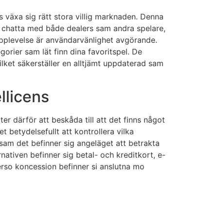
 växa sig rätt stora villig marknaden. Denna
an chatta med både dealers sam andra spelare,
upplevelse är användarvänlighet avgörande.
orier sam lät finn dina favoritspel. De
ilket säkerställer en alltjämt uppdaterad sam
llicens
 därför att beskåda till att det finns något
t betydelsefullt att kontrollera vilka
 sam det befinner sig angeläget att betrakta
nativen befinner sig betal- och kreditkort, e-
rso koncession befinner si anslutna mo