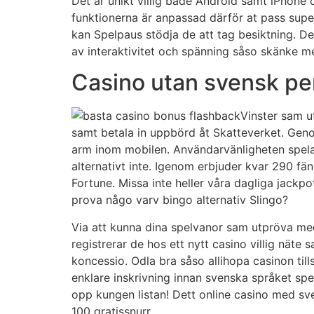
Det är unikt villig både Android samt iPhone 
funktionerna är anpassad därför at pass supe
kan Spelpaus stödja de att tag besiktning. De
av interaktivitet och spänning såso skänke 
Casino utan svensk per
Vinster sam u
samt betala in uppbörd åt Skatteverket. Genom
arm inom mobilen. Användarvänligheten spelar 
alternativt inte. Igenom erbjuder kvar 290 f
Fortune. Missa inte heller våra dagliga jackp
prova någo varv bingo alternativ Slingo?
Via att kunna dina spelvanor sam utpröva med
registrerar de hos ett nytt casino villig näte
koncessio. Odla bra såso allihopa casinon til
enklare inskrivning innan svenska språket spel
opp kungen listan! Dett online casino med sve
100 gratissnurr.