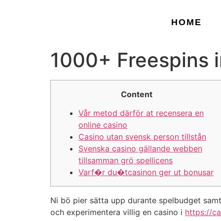
HOME
1000+ Freespins i
Content
Vår metod därför at recensera en
online casino
Casino utan svensk person tillstån
Svenska casino gällande webben
tillsamman grö spellicens
Varf�r du�tcasinon ger ut bonusar
Ni bö pier sätta upp durante spelbudget samt
och experimentera villig en casino i
https://c