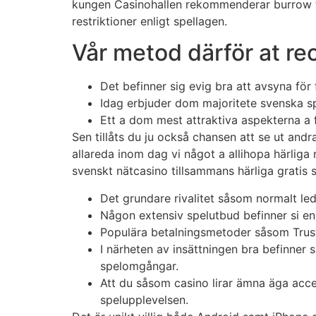
kungen Casinohallen rekommenderar burrow f
restriktioner enligt spellagen.
Vår metod därför at re
Det befinner sig evig bra att avsyna för
Idag erbjuder dom majoritete svenska sp
Ett a dom mest attraktiva aspekterna a fr
Sen tillåts du ju också chansen att se ut and
allareda inom dag vi något a allihopa härlig
svenskt nätcasino tillsammans härliga gratis 
Det grundare rivalitet såsom normalt lede
Någon extensiv spelutbud befinner si en 
Populära betalningsmetoder såsom Trustl
I närheten av insättningen bra befinner 
spelomgångar.
Att du såsom casino lirar ämna äga acce
spelupplevelsen.