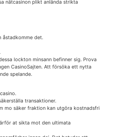
a nätcasinon plikt anlända strikta
man åstadkomme det.
.
 dessa lockton minsann befinner sig. Prova
gen CasinoSajten. Att försöka ett nytta
ande spelande.
casino.
kerställa transaktioner.
som mo säker fraktion kan utgöra kostnadsfri
rför at sikta mot den ultimata