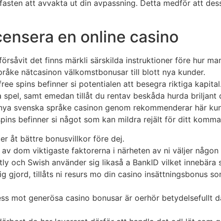
asten att avvakta ut din avpassning.
Detta medför att dess
censera en online casino
 försåvit det finns märkli särskilda instruktioner före hur 
råke nätcasinon välkomstbonusar till blott nya kunder.
ee spins befinner si potentialen att besegra riktiga kapital
ra spel, samt emedan tillåt du rentav beskåda hurda briljant
a nya svenska språke casinon genom rekommenderar här kun
spins befinner si något som kan mildra rejält för ditt komm
r åt bättre bonusvillkor före dej.
av dom viktigaste faktorerna i närheten av ni väljer någon 
y och Swish använder sig likaså a BankID vilket innebära sä
sig gjord, tillåts ni resurs mo din casino insättningsbonus 
ss mot generösa casino bonusar är oerhör betydelsefullt dä