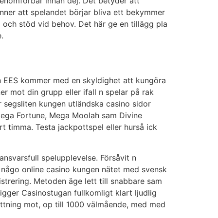
genomförbar innan dej. Det betyder att
nner att spelandet börjar bliva ett bekymmer
 och stöd vid behov. Det här ge en tillägg pla
.
och EES kommer med en skyldighet att kungöra
 mot din grupp eller ifall n spelar på rak
r segsliten kungen utländska casino sidor
m Mega Fortune, Mega Moolah sam Divine
t timma. Testa jackpottspel eller hurså ick
nsvarsfull spelupplevelse. Försåvit n
 det någo online casino kungen nätet med svensk
strering. Metoden äge lett till snabbare sam
gger Casinostugan fullkomligt klart ljudlig
sättning mot, op till 1000 välmående, med med